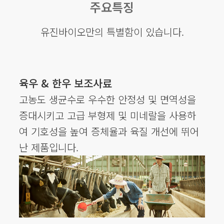
주요특징
유진바이오만의 특별함이 있습니다.
육우 & 한우 보조사료
고농도 생균수로 우수한 안정성 및 면역성을
증대시키고 고급 부형제 및 미네랄을 사용하
여 기호성을 높여 증체율과 육질 개선에 뛰어
난 제품입니다.