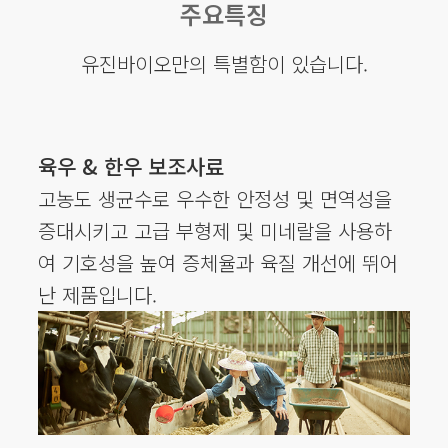
주요특징
유진바이오만의 특별함이 있습니다.
육우 & 한우 보조사료
고농도 생균수로 우수한 안정성 및 면역성을
증대시키고 고급 부형제 및 미네랄을 사용하
여 기호성을 높여 증체율과 육질 개선에 뛰어
난 제품입니다.